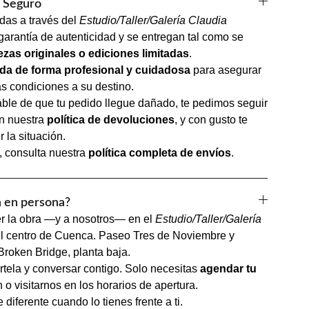
e Seguro
das a través del
Estudio/Taller/Galería Claudia
arantía de autenticidad y se entregan tal como se
ezas originales o ediciones limitadas
.
da de forma profesional y cuidadosa
para asegurar
as condiciones a su destino.
ble de que tu pedido llegue dañado, te pedimos seguir
en nuestra
política de devoluciones
, y con gusto te
 la situación.
, consulta nuestra
política completa de envíos
.
a en persona?
er la obra —y a nosotros— en el
Estudio/Taller/Galería
el centro de Cuenca. Paseo Tres de Noviembre y
Broken Bridge, planta baja.
tela y conversar contigo. Solo necesitas
agendar tu
 o visitarnos en los horarios de apertura.
 diferente cuando lo tienes frente a ti.