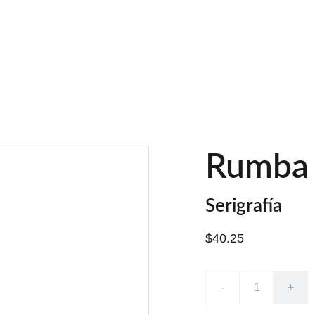
INICIO
ACERCA DE NOS
Rumba
Serigrafía
$40.25
-
+