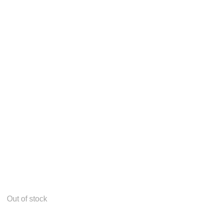
OTROS
TIENDA
EVENTOS
CONTÁCTANOS
Out of stock