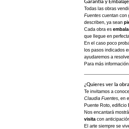
Garantía y Embalaj
Todas las obras vendi
Fuentes
cuentan con g
describen, ya sean
pi
Cada obra es
embala
que llegue en perfect
En el caso poco proba
los pasos indicados 
ayudaremos a resolver
Para más información
¿Quieres ver la obr
Te invitamos a conoc
Claudia Fuentes
, en 
Puente Roto, edificio 
Nos encantará mostrár
visita
con anticipación
El arte siempre se vive